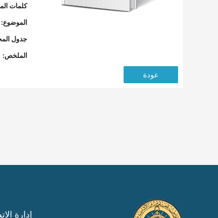
كلمات المف
الموضوع:
جدول المح
الملخص:
عودة
إدارة الات