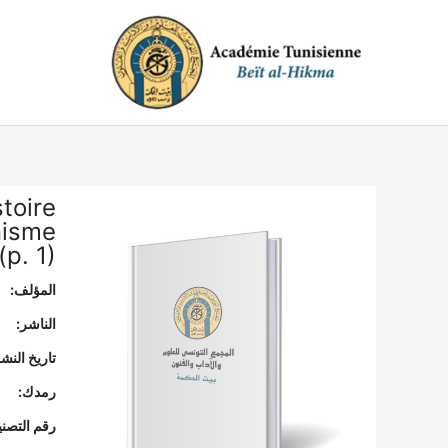
خطي
لى
لمحتوى
stoire
anisme
(p. 1)
المؤلف:
الناشر:
تاريخ النشر
رمدك:
رقم التصن