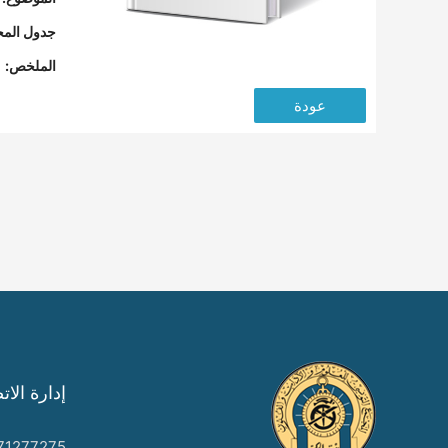
جدول المح
الملخص:
عودة
إدارة الات
71277275