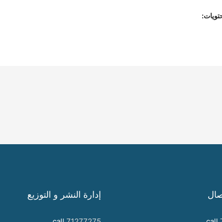
تويات:
صال
إدارة النشر و التوزيع
call
71277275
call