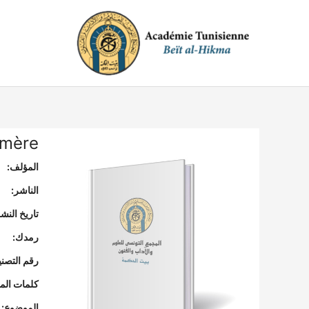
خطي
لى
لمحتوى
 mère
المؤلف:
الناشر:
تاريخ النشر
رمدك:
رقم التصن
كلمات المف
الموضوع: