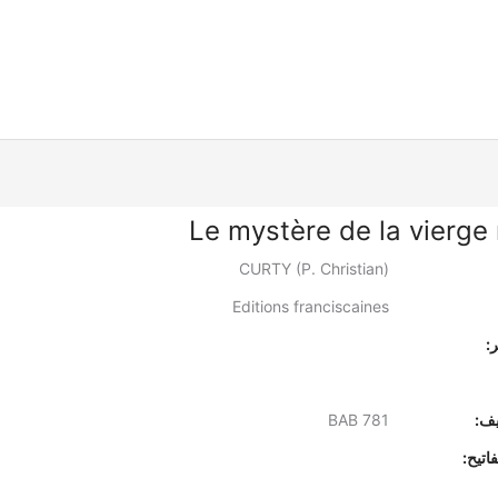
Le mystère de la vierge
CURTY (P. Christian)
Editions franciscaines
:
يف:
BAB 781
اتيح: