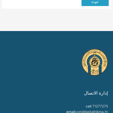
عودة
إدارة الاتصال
call
71277275
email
com@beitalhikma.tn