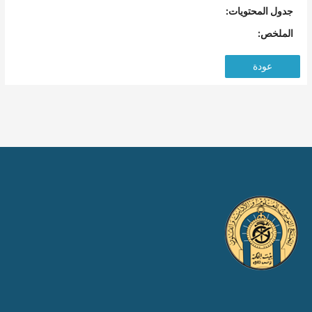
جدول المحتويات:
الملخص:
عودة