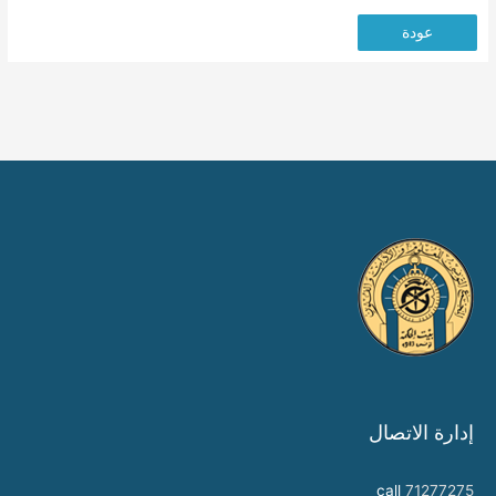
عودة
إدارة الاتصال
call
71277275