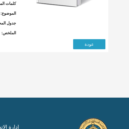
كلمات المف
الموضوع:
جدول المح
الملخص:
عودة
إدارة الات