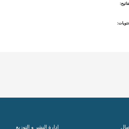
اتيح:
تويات:
صال
إدارة النشر و التوزيع