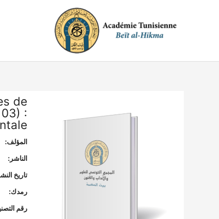
خطي
لى
لمحتوى
es de
 03) :
entale
المؤلف:
الناشر:
تاريخ النشر
رمدك:
رقم التصن