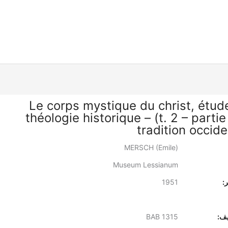
Le corps mystique du christ, étud
théologie historique – (t. 2 – partie
tradition occid
MERSCH (Emile)
Museum Lessianum
:
1951
يف:
BAB 1315