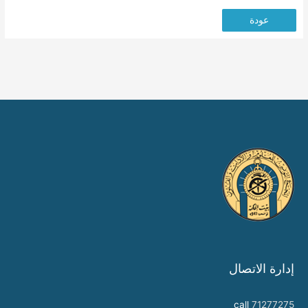
عودة
إدارة الاتصال
call
71277275