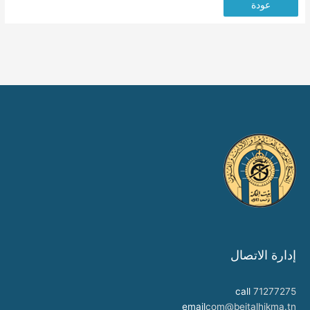
عودة
إدارة الاتصال
call
71277275
email
com@beitalhikma.tn