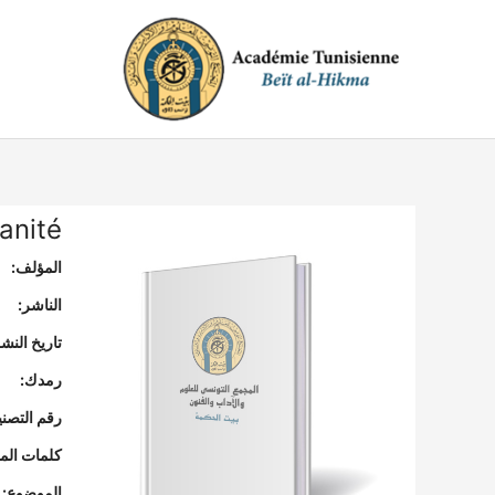
خطي
لى
لمحتوى
anité
المؤلف:
الناشر:
تاريخ النشر
رمدك:
رقم التصن
كلمات المف
الموضوع: