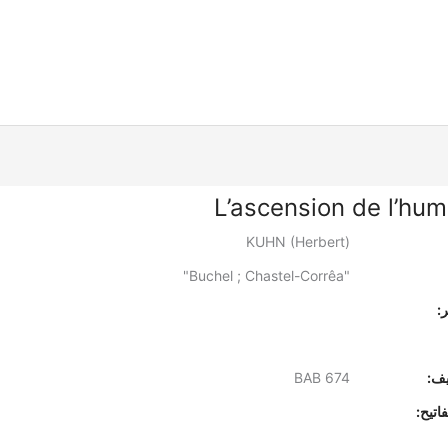
L’ascension de l’hum
KUHN (Herbert)
"Buchel ; Chastel-Corrêa"
:
يف:
BAB 674
اتيح: