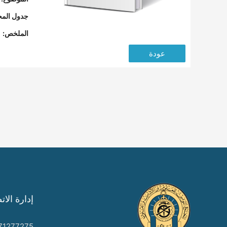
جدول المح
الملخص:
عودة
إدارة الات
71277275