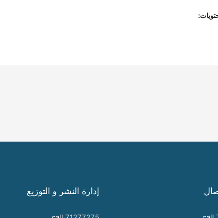
تويات:
صال
إدارة النشر و التوزيع
call
71277275
call