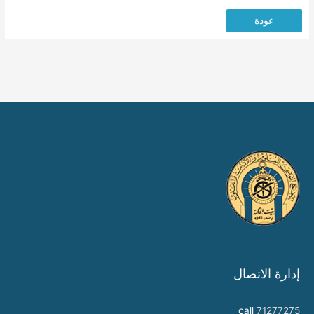
عودة
إدارة الاتصال
call
71277275