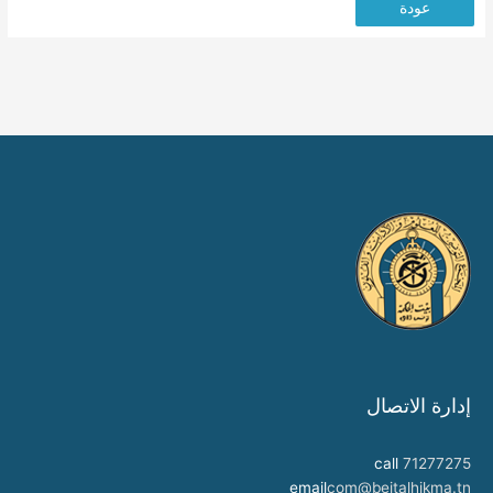
عودة
إدارة الاتصال
call
71277275
email
com@beitalhikma.tn