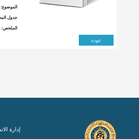
الموضوع:
جدول المح
الملخص:
عودة
إدارة الات