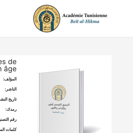
خطي
لى
لمحتوى
nes de
n âge
المؤلف:
الناشر:
تاريخ النشر
رمدك:
رقم التصن
كلمات المف