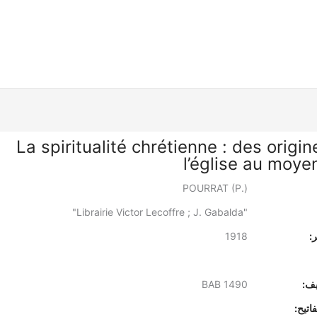
La spiritualité chrétienne : des origi
l’église au moye
POURRAT (P.)
"Librairie Victor Lecoffre ; J. Gabalda"
:
1918
يف:
BAB 1490
اتيح: