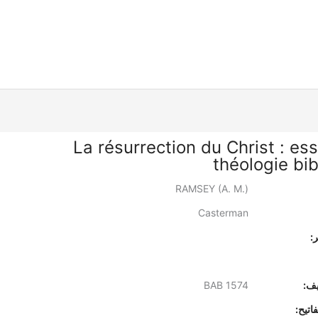
La résurrection du Christ : es
théologie bib
RAMSEY (A. M.)
Casterman
:
يف:
BAB 1574
اتيح: