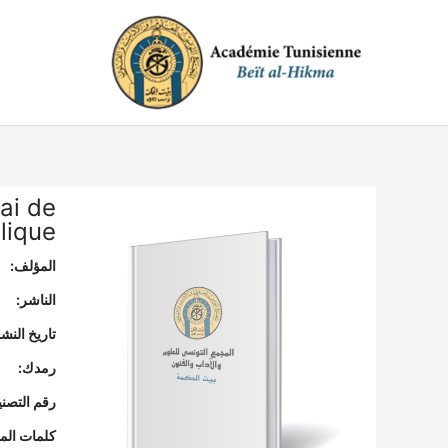
خطي
لى
لمحتوى
sai de
lique
المؤلف:
الناشر:
تاريخ النشر
رمدك:
رقم التصن
كلمات المف