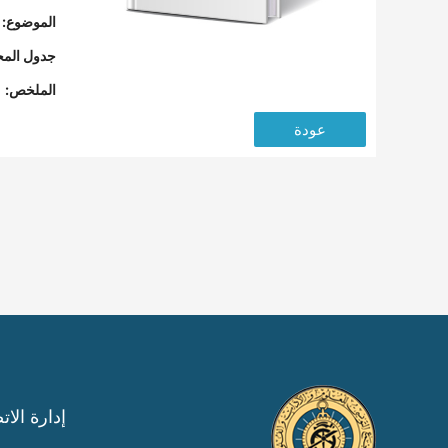
الموضوع:
جدول المح
الملخص:
عودة
إدارة الات