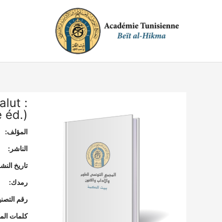
خطي
لى
لمحتوى
lut :
 éd.)
المؤلف:
الناشر:
تاريخ النشر
رمدك:
رقم التصن
كلمات المف