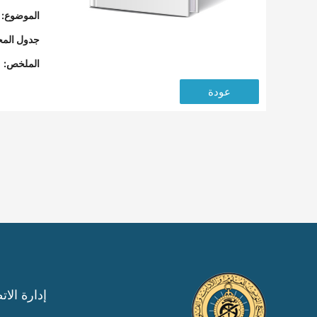
الموضوع:
جدول المح
الملخص:
عودة
إدارة الات