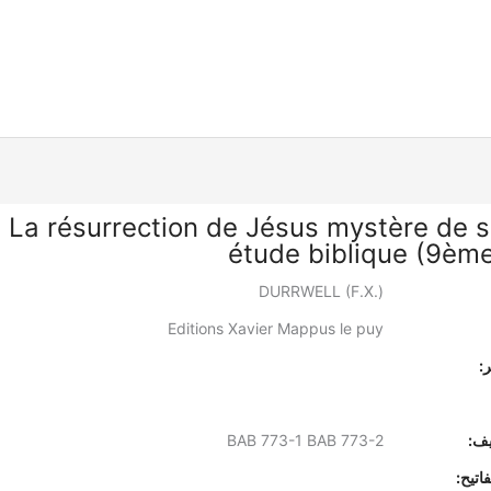
La résurrection de Jésus mystère de sa
étude biblique (9ème
DURRWELL (F.X.)
Editions Xavier Mappus le puy
:
يف:
BAB 773-1 BAB 773-2
اتيح: