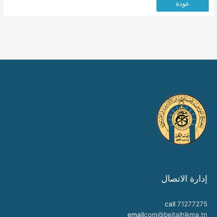
عودة
إدارة الاتصال
call
71277275
email
com@beitalhikma.tn