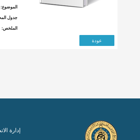
الموضوع:
جدول المح
الملخص:
عودة
إدارة الات