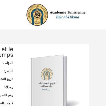
خطي
لى
لمحتوى
 et le
temps
المؤلف:
الناشر:
تاريخ النشر
رمدك:
رقم التصن
كلمات المف