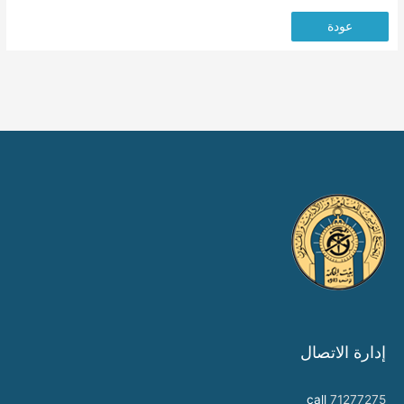
عودة
إدارة الاتصال
call
71277275