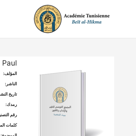
خطي
لى
لمحتوى
 Paul
المؤلف:
الناشر:
تاريخ النشر
رمدك:
رقم التصن
كلمات المف
الموضوع: