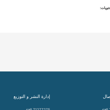
تويات:
صال
إدارة النشر و التوزيع
call
71277275
call