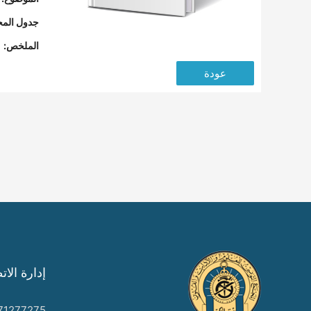
جدول المح
الملخص:
عودة
إدارة الات
71277275