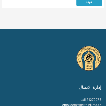
عودة
إدارة الاتصال
call
71277275
email
com@beitalhikma.tn