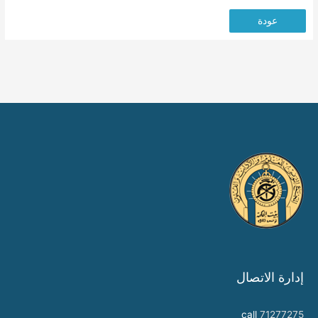
عودة
إدارة الاتصال
call
71277275