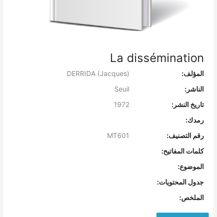
La dissémination
المؤلف:
DERRIDA (Jacques)
الناشر:
Seuil
تاريخ النشر:
1972
رمدك:
رقم التصنيف:
MT601
كلمات المفاتيح:
الموضوع:
جدول المحتويات:
الملخص: