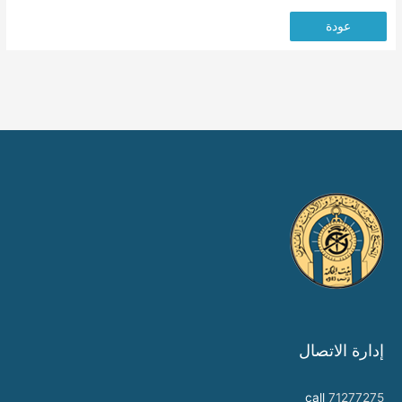
عودة
إدارة الاتصال
call
71277275