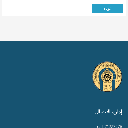
عودة
إدارة الاتصال
call
71277275