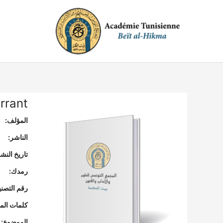
خطي
لى
لمحتوى
errant
المؤلف:
الناشر:
تاريخ النشر
رمدك:
رقم التصن
كلمات المف
الموضوع: