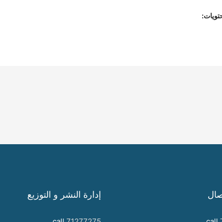
تويات:
صال
إدارة النشر و التوزيع
call
71277275
call