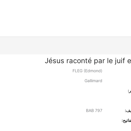
Jésus raconté par le juif 
FLEG (Edmond)
Gallimard
:
يف:
BAB 797
اتيح: