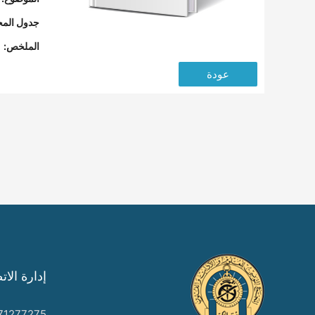
جدول المح
الملخص:
عودة
إدارة الات
71277275