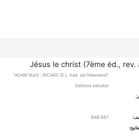
Jésus le christ (7ème éd., rev.
"ADAM (Karl) ; RICARD (E.), trad. de l'Allemand"
Editions salvator
:
يف:
BAB 887
اتيح: