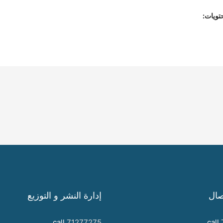
تويات:
صال
إدارة النشر و التوزيع
call
71277275
call