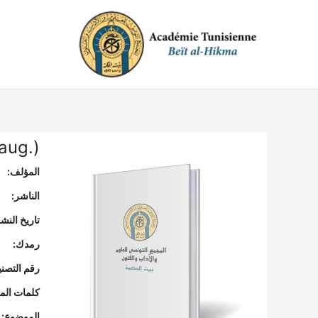
خطي
لى
لمحتوى
 aug.)
المؤلف:
الناشر:
تاريخ النشر
رمدك:
رقم التصن
كلمات المف
الموضوع: