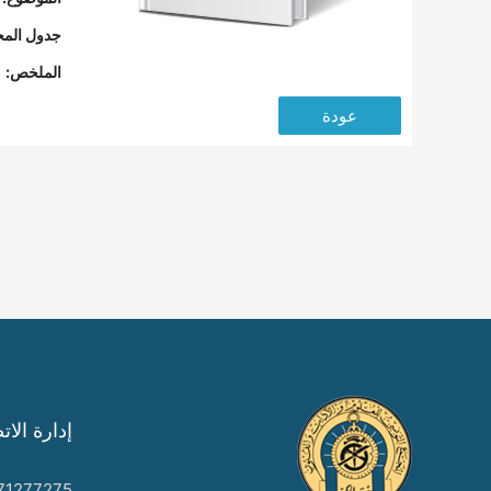
جدول المح
الملخص:
عودة
إدارة الات
71277275