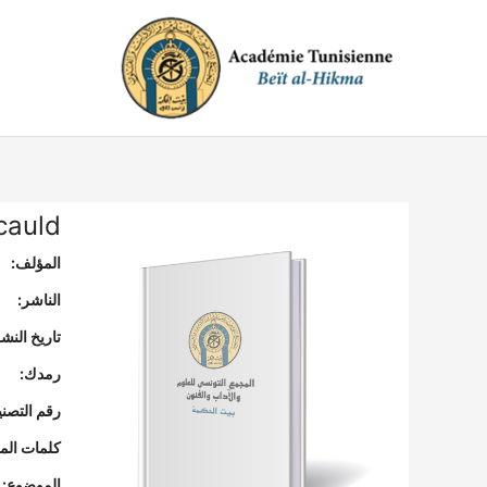
خطي
لى
لمحتوى
ucauld
المؤلف:
الناشر:
تاريخ النشر
رمدك:
رقم التصن
كلمات المف
الموضوع: