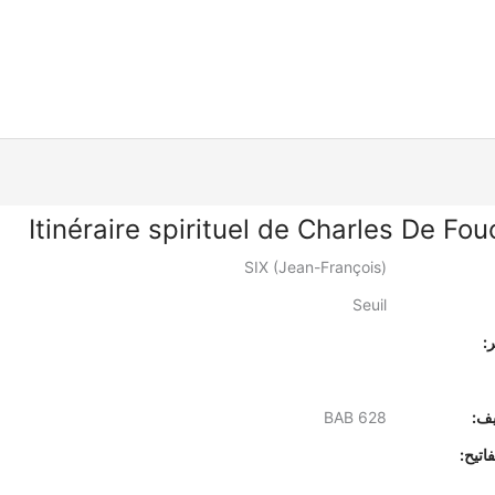
Itinéraire spirituel de Charles De Fo
SIX (Jean-François)
Seuil
:
يف:
BAB 628
اتيح: