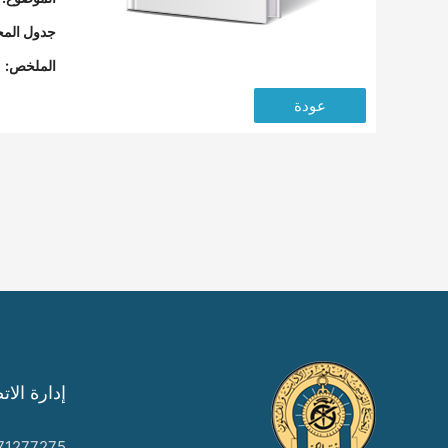
جدول المح
الملخص:
عودة
إدارة الات
71277275