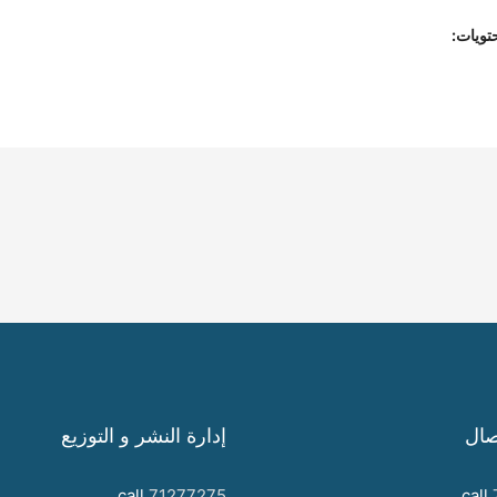
تويات:
صال
إدارة النشر و التوزيع
call
71277275
call