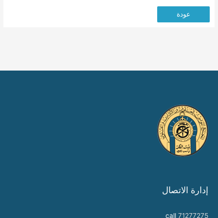
عودة
إدارة الاتصال
call
71277275