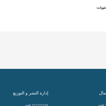
تويات:
صال
إدارة النشر و التوزيع
call
71277275
call