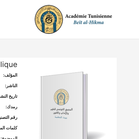
خطي
لى
لمحتوى
olique
المؤلف:
الناشر:
تاريخ النشر
رمدك:
رقم التصن
كلمات المف
الموضوع: