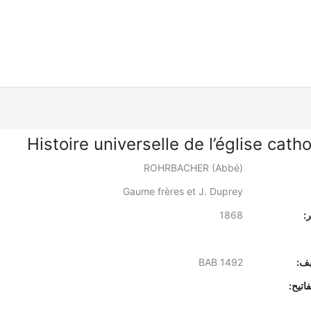
Histoire universelle de l’église cath
ROHRBACHER (Abbé)
Gaume frères et J. Duprey
:
1868
يف:
BAB 1492
اتيح: