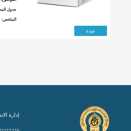
جدول المح
الملخص:
عودة
إدارة الات
71277275