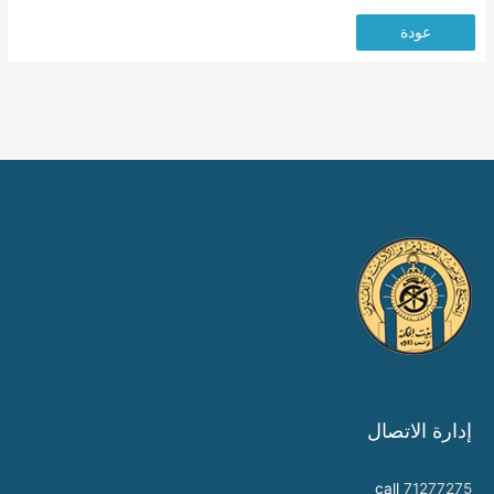
عودة
إدارة الاتصال
call
71277275