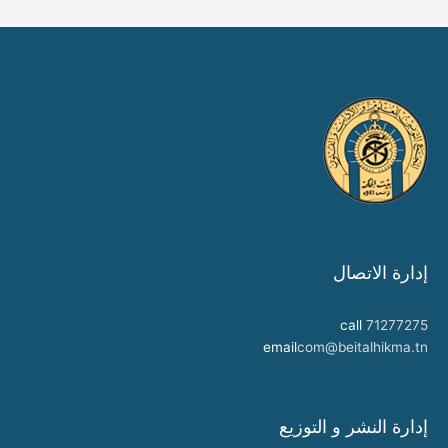
إدارة الاتصال
call
71277275
email
com@beitalhikma.tn
إدارة النشر و التوزيع