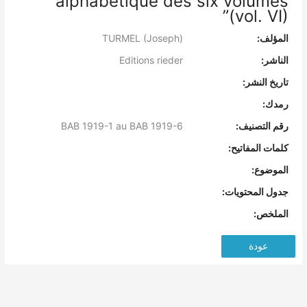
alphabétique des six volumes
(vol. VI)”
المؤلف:
TURMEL (Joseph)
الناشر:
Editions rieder
تاريخ النشر:
رمدك:
رقم التصنيف:
BAB 1919-1 au BAB 1919-6
كلمات المفاتيح:
الموضوع:
جدول المحتويات:
الملخص:
عودة