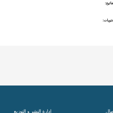
اتيح:
تويات:
صال
إدارة النشر و التوزيع