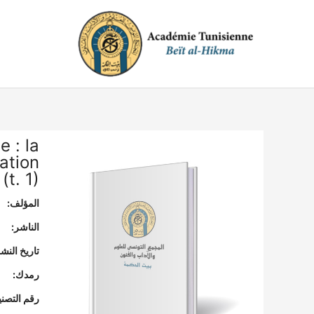
خطي
لى
لمحتوى
 : la
ation
t. 1)
المؤلف:
الناشر:
تاريخ النشر
رمدك:
رقم التصن