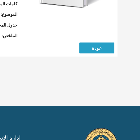
كلمات المف
الموضوع:
جدول المح
الملخص:
عودة
إدارة الات