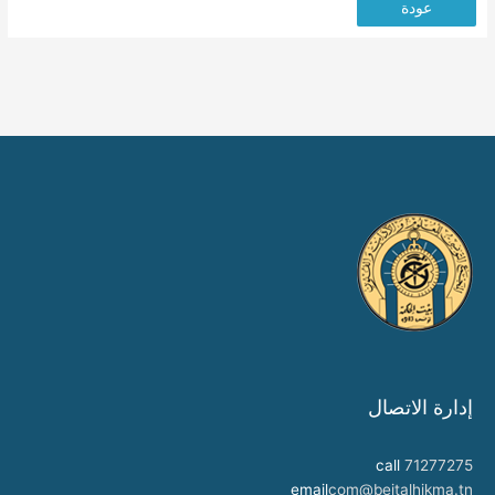
عودة
إدارة الاتصال
call
71277275
email
com@beitalhikma.tn