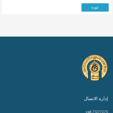
عودة
إدارة الاتصال
call
71277275