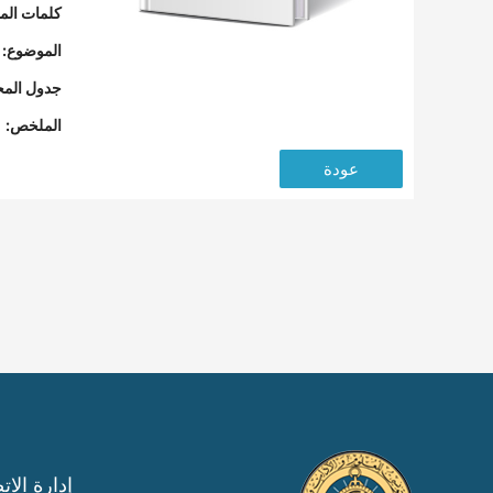
كلمات المف
الموضوع:
جدول المح
الملخص:
عودة
إدارة الات