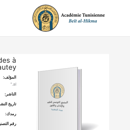
خطي
لى
لمحتوى
des à
autey
المؤلف:
al."
الناشر:
تاريخ النشر
رمدك:
رقم التصن