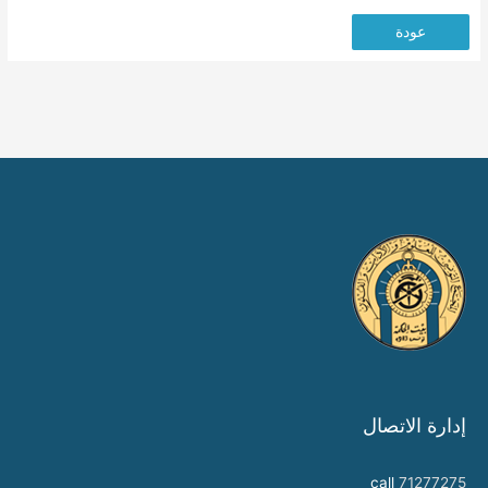
عودة
إدارة الاتصال
call
71277275