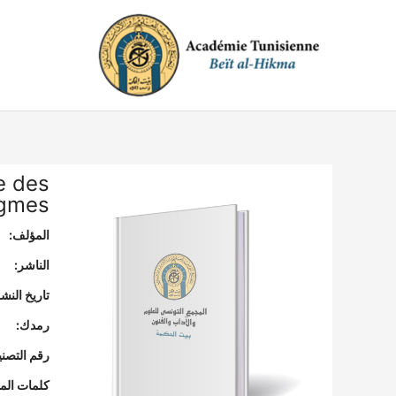
خطي
لى
لمحتوى
e des
gmes
المؤلف:
الناشر:
تاريخ النشر
رمدك:
رقم التصن
كلمات المف