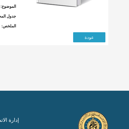
الموضوع:
جدول المح
الملخص:
عودة
إدارة الات