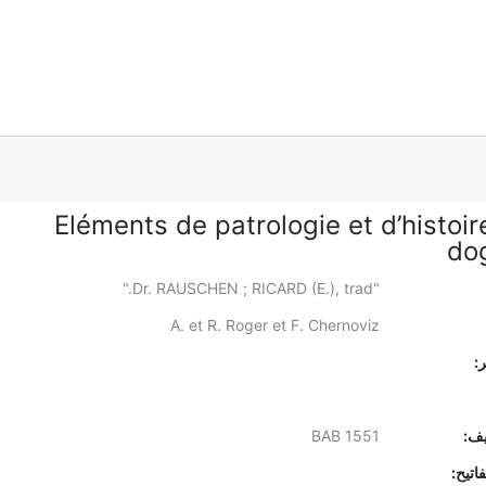
Eléments de patrologie et d’histoir
do
"Dr. RAUSCHEN ; RICARD (E.), trad."
A. et R. Roger et F. Chernoviz
:
يف:
BAB 1551
اتيح: