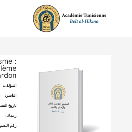
خطي
لى
لمحتوى
sme :
IIème
ardon
المؤلف:
الناشر:
تاريخ النشر
رمدك:
رقم التصن