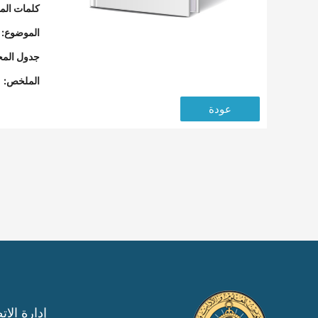
كلمات المف
الموضوع:
جدول المح
الملخص:
عودة
إدارة الات