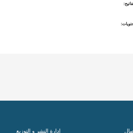
اتيح:
تويات:
صال
إدارة النشر و التوزيع