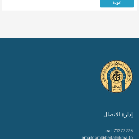
عودة
إدارة الاتصال
call
71277275
email
com@beitalhikma.tn