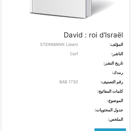
David : roi d’Israël
المؤلف:
STEINMANN (Jean)
الناشر:
Cerf
تاريخ النشر:
رمدك:
رقم التصنيف:
BAB 1730
كلمات المفاتيح:
الموضوع:
جدول المحتويات:
الملخص: