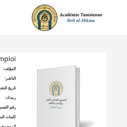
خطي
لى
لمحتوى
mploi
المؤلف:
الناشر:
تاريخ النشر
رمدك:
رقم التصن
كلمات المف
الموضوع: