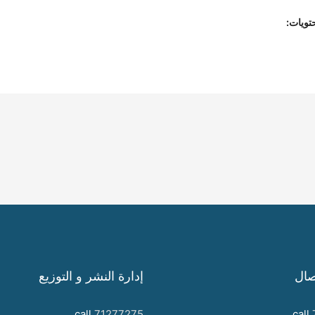
تويات:
صال
إدارة النشر و التوزيع
call
71277275
call