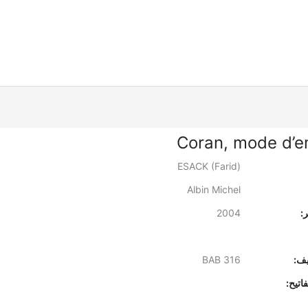
Coran, mode d’e
ESACK (Farid)
Albin Michel
:
2004
يف:
BAB 316
اتيح: