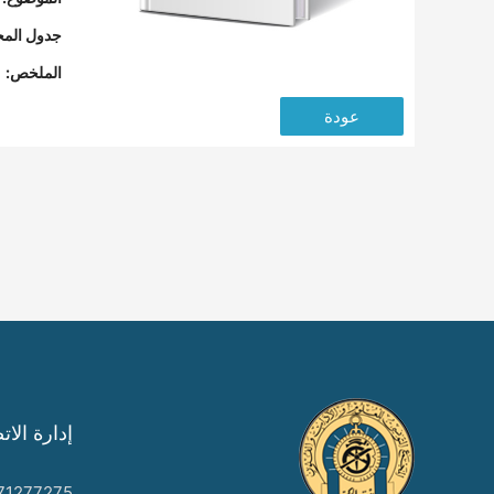
جدول المح
الملخص:
عودة
إدارة الات
71277275