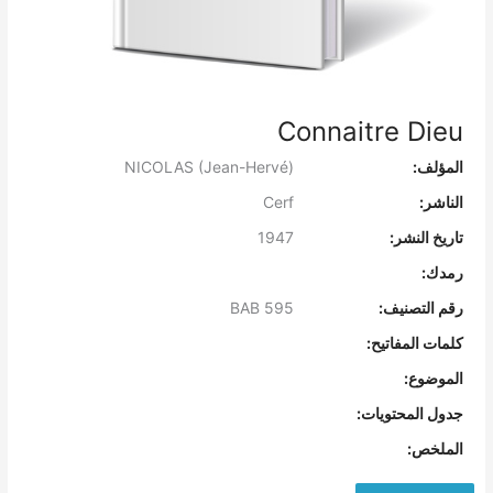
Connaitre Dieu
المؤلف:
NICOLAS (Jean-Hervé)
الناشر:
Cerf
تاريخ النشر:
1947
رمدك:
رقم التصنيف:
BAB 595
كلمات المفاتيح:
الموضوع:
جدول المحتويات:
الملخص: