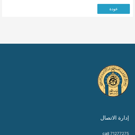
عودة
إدارة الاتصال
call
71277275