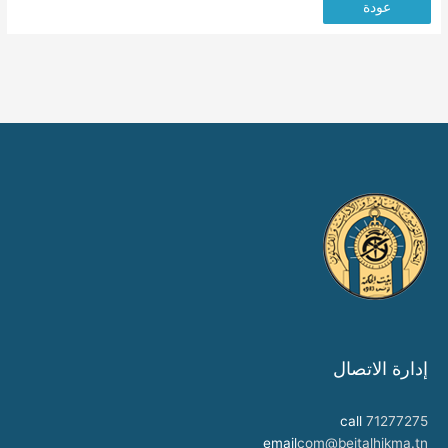
عودة
إدارة الاتصال
call
71277275
email
com@beitalhikma.tn