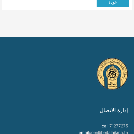
عودة
إدارة الاتصال
call
71277275
email
com@beitalhikma.tn