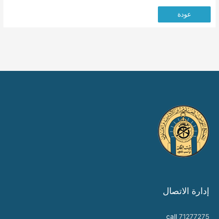
عودة
إدارة الاتصال
call
71277275