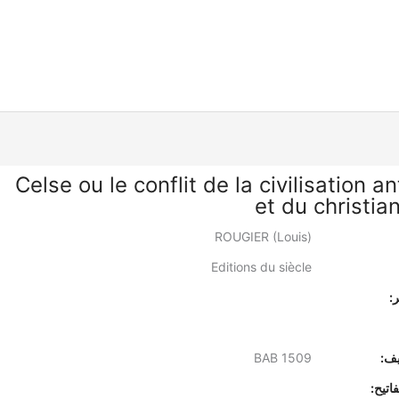
Celse ou le conflit de la civilisation a
et du christia
ROUGIER (Louis)
Editions du siècle
:
يف:
BAB 1509
اتيح: