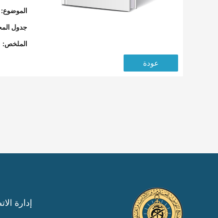
الموضوع:
جدول المح
الملخص:
عودة
إدارة الات