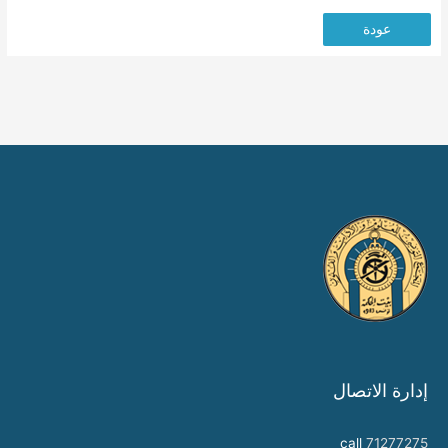
عودة
إدارة الاتصال
call
71277275