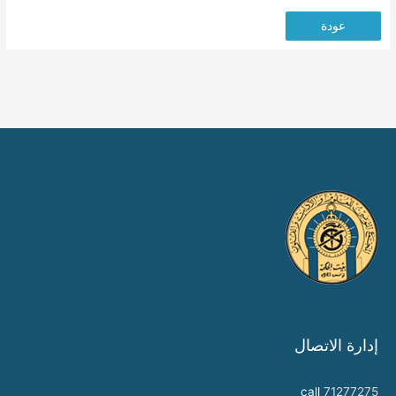
عودة
إدارة الاتصال
call
71277275