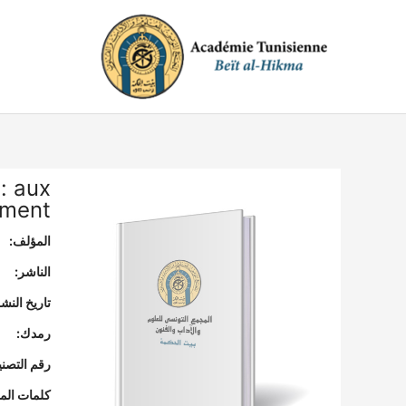
خطي
لى
لمحتوى
: aux
ement
المؤلف:
الناشر:
تاريخ النشر
رمدك:
رقم التصن
كلمات المف