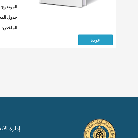
الموضوع:
جدول المح
الملخص:
عودة
إدارة الات