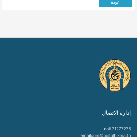
عودة
إدارة الاتصال
call
71277275
email
com@beitalhikma.tn