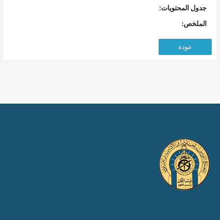
جدول المحتويات:
الملخص:
عودة